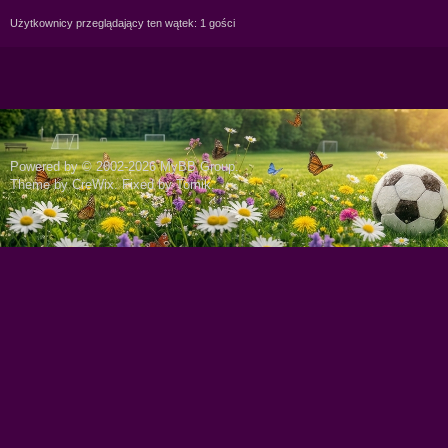
Użytkownicy przeglądający ten wątek: 1 gości
Powered by © 2002-2026
MyBB Group
.
Theme by
CreWix
. Fixed by
Tomik
.