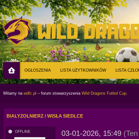
OGŁOSZENIA
LISTA UŻYTKOWNIKÓW
LISTA CZŁ
Witamy na
wdfc.pl
– forum stowarzyszenia
Wild Dragons Futbol Cup
.
BIALYZOLNIERZ / WISŁA SIEDLCE
03-01-2026, 15:49
(Ten
OFFLINE