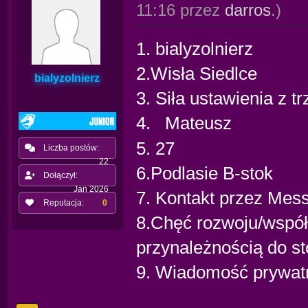
11:16 przez
darros
.)
1. bialyzolnierz
2.Wisła Siedlce
bialyzolnierz
3. Siła ustawienia z t
4.
Mateusz
5. 27
Liczba postów:
22
6.Podlasie B-stok
Dołączył:
Jan 2026
7. Kontakt przez Mes
Reputacja:
0
8.Chęć rozwoju/współ
przynależnością do s
9. Wiadomość prywat