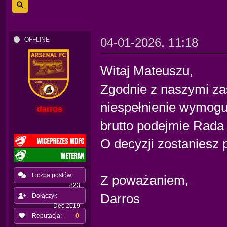
04-01-2026, 11:18
OFFLINE
Witaj Mateuszu,
Zgodnie z naszymi za
niespełnienie wymogu 
darros
brutto podejmie Rad
O decyzji zostaniesz
Liczba postów:
Z poważaniem,
823
Darros
Dołączył:
Dec 2019
Reputacja:
0