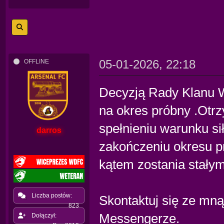
05-01-2026, 22:18
OFFLINE
Decyzją Rady Klanu W
na okres próbny .Otrz
spełnieniu warunku si
darros
zakończeniu okresu p
kątem zostania stał
Liczba postów:
Skontaktuj się ze mną
823
Messengerze.
Dołączył: