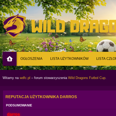
OGŁOSZENIA
LISTA UŻYTKOWNIKÓW
LISTA CZŁ
Witamy na
wdfc.pl
– forum stowarzyszenia
Wild Dragons Futbol Cup
.
REPUTACJA UŻYTKOWNIKA DARROS
PODSUMOWANIE
darros