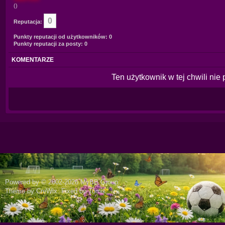
()
0
Reputacja:
Punkty reputacji od użytkowników: 0
Punkty reputacji za posty: 0
KOMENTARZE
Ten użytkownik w tej chwili nie
Powered by © 2002-2026
MyBB Group
.
Theme by
CreWix
. Fixed by
Tomik
.