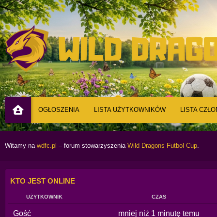
OGŁOSZENIA
LISTA UŻYTKOWNIKÓW
LISTA CZŁ
Witamy na
wdfc.pl
– forum stowarzyszenia
Wild Dragons Futbol Cup
.
KTO JEST ONLINE
UŻYTKOWNIK
CZAS
Gość
mniej niż 1 minutę temu