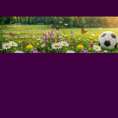
Powered by © 2002-2026
MyBB Group
.
Theme by
CreWix
. Fixed by
Tomik
.