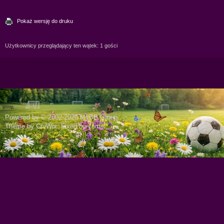
Pokaż wersję do druku
Użytkownicy przeglądający ten wątek: 1 gości
Powered by © 2002-2026
MyBB Group
.
Theme by
CreWix
. Fixed by
Tomik
.