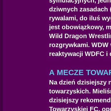
symulacyjnych, jedn
dziwnych zasadach (
rywalami, do iluś wy
jest obowiązkowy, m
Wild Dragon Wrestlin
rozgrywkami. WDW w
reaktywacji WDFC i d
A MECZE TOWA
Na dzień dzisiejszy 
towarzyskich. Mieli
dzisiejszy rekomendu
Towarzyskiej FC, op