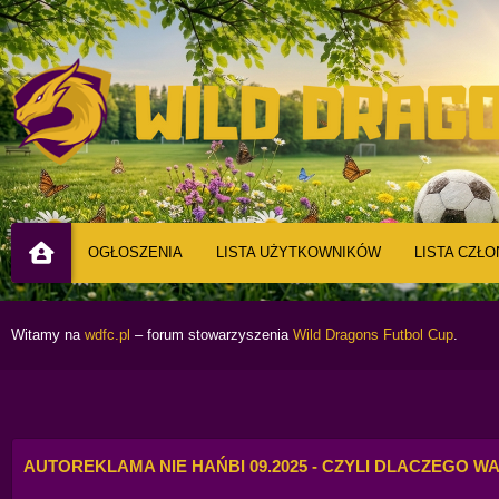
OGŁOSZENIA
LISTA UŻYTKOWNIKÓW
LISTA CZŁ
Witamy na
wdfc.pl
– forum stowarzyszenia
Wild Dragons Futbol Cup
.
AUTOREKLAMA NIE HAŃBI 09.2025 - CZYLI DLACZEGO W