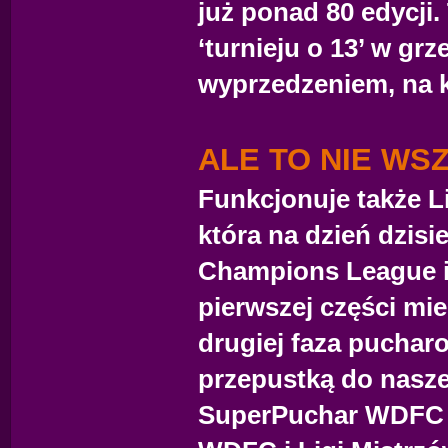
już ponad 80 edycji.
‘turnieju o 13’ w gr
wyprzedzeniem, na k
ALE TO NIE WS
Funkcjonuje także L
która na dzień dzisi
Champions League i
pierwszej części mie
drugiej faza pucha
przepustką do nasz
SuperPuchar WDFC - 