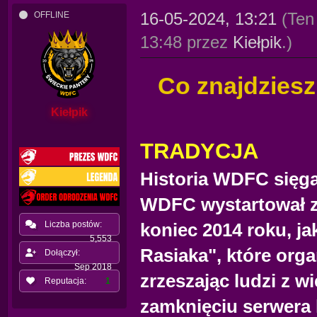
16-05-2024, 13:21
(Ten
OFFLINE
13:48 przez
Kiełpik
.)
Co znajdzies
Kiełpik
TRADYCJA
Historia WDFC sięga 
WDFC wystartował z 
koniec 2014 roku, ja
Liczba postów:
5,553
Rasiaka", które org
Dołączył:
Sep 2018
zrzeszając ludzi z w
Reputacja:
1
zamknięciu serwera