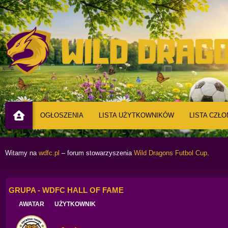
OGŁOSZENIA
LISTA UŻYTKOWNIKÓW
LISTA CZŁ
Witamy na
wdfc.pl
– forum stowarzyszenia
Wild Dragons Futbol Cup
.
GRUPA - WDFC HALL OF FAME
AWATAR
UŻYTKOWNIK