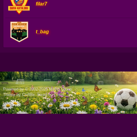
filar7
t_bag
Powered by © 2002-2026
MyBB Group
.
Theme by
CreWix
. Fixed by
Tomik
.