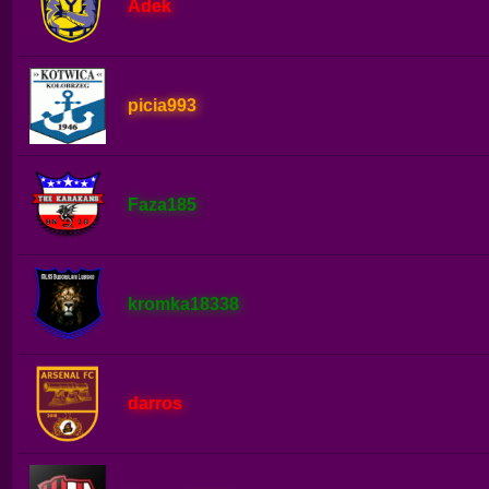
Adek
picia993
Faza185
kromka18338
darros