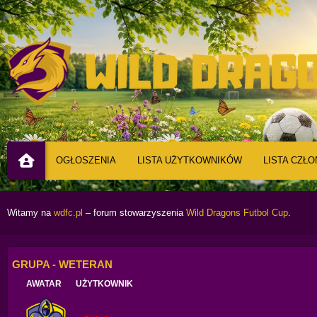
OGŁOSZENIA
LISTA UŻYTKOWNIKÓW
LISTA CZŁ
Witamy na
wdfc.pl
– forum stowarzyszenia
Wild Dragons Futbol Cup
.
GRUPA - WETERAN
AWATAR
UŻYTKOWNIK