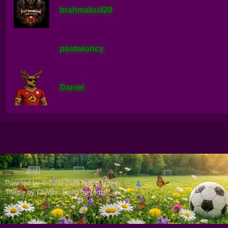
brahmabull20
pastwioncy
Daniel
Powered by © 2002-2026
MyBB Group
.
Theme by
CreWix
. Fixed by
Tomik
.