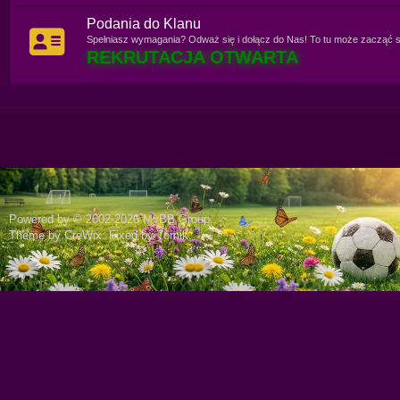
Podania do Klanu
Spełniasz wymagania? Odważ się i dołącz do Nas! To tu może zacząć 
REKRUTACJA OTWARTA
Powered by © 2002-2026
MyBB Group
.
Theme by
CreWix
. Fixed by
Tomik
.