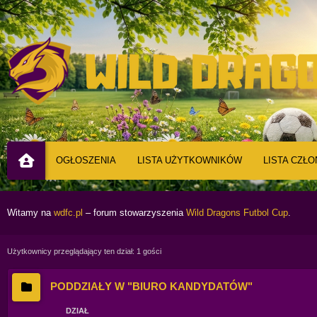
OGŁOSZENIA
LISTA UŻYTKOWNIKÓW
LISTA CZŁ
Witamy na
wdfc.pl
– forum stowarzyszenia
Wild Dragons Futbol Cup
.
Użytkownicy przeglądający ten dział: 1 gości
PODDZIAŁY W "BIURO KANDYDATÓW"
DZIAŁ