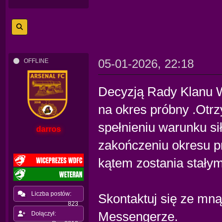
05-01-2026, 22:18
OFFLINE
Decyzją Rady Klanu W
na okres próbny .Otrz
spełnieniu warunku si
darros
zakończeniu okresu p
kątem zostania stał
Liczba postów:
Skontaktuj się ze mną
823
Messengerze.
Dołączył: