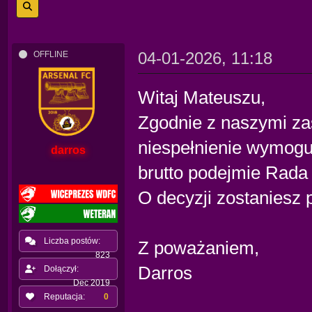
04-01-2026, 11:18
OFFLINE
Witaj Mateuszu,
Zgodnie z naszymi za
niespełnienie wymogu 
darros
brutto podejmie Rad
O decyzji zostaniesz
Liczba postów:
Z poważaniem,
823
Darros
Dołączył:
Dec 2019
Reputacja:
0