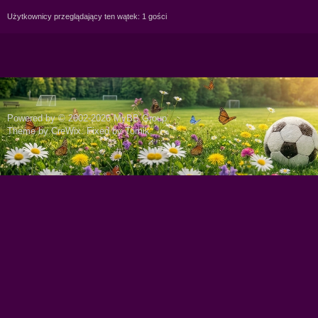
Użytkownicy przeglądający ten wątek: 1 gości
Powered by © 2002-2026
MyBB Group
.
Theme by
CreWix
. Fixed by
Tomik
.