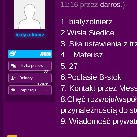
11:16 przez
darros
.)
1. bialyzolnierz
2.Wisła Siedlce
bialyzolnierz
3. Siła ustawienia z t
4.
Mateusz
5. 27
Liczba postów:
22
6.Podlasie B-stok
Dołączył:
Jan 2026
7. Kontakt przez Mes
Reputacja:
0
8.Chęć rozwoju/współ
przynależnością do s
9. Wiadomość prywat