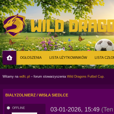
OGŁOSZENIA
LISTA UŻYTKOWNIKÓW
LISTA CZŁ
Witamy na
wdfc.pl
– forum stowarzyszenia
Wild Dragons Futbol Cup
.
BIALYZOLNIERZ / WISŁA SIEDLCE
03-01-2026, 15:49
(Ten
OFFLINE