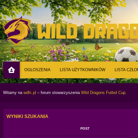
OGŁOSZENIA
LISTA UŻYTKOWNIKÓW
LISTA CZŁ
Witamy na
wdfc.pl
– forum stowarzyszenia
Wild Dragons Futbol Cup
.
WYNIKI SZUKANIA
POST