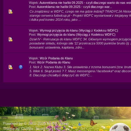
Wątek:
Autoreklama nie hańbi 09.2025 - czyli dlaczego warto do nas ws
Post:
Autoreklama nie hańbi 09.2025 - czyli dlaczego war...
Co znajdziesz w WDFC, czego nie ma gdzie indziej? TRADYCJA Histo
starego serwera futbolcup.pl - Projekt WDFC wystartował z inicjatywy 
i Adka pod koniec 2014 roku, jako ...
Wątek:
Wymogi przyjęcia do klanu (Wyciąg z Kodeksu WDFC)
Post:
Wymogi przyjęcia do klanu (Wyciąg z Kodeksu WDFC)
Dział IV - Rekrutacja do klanu WDFC 34. Głównym wymogiem przyjęcia 
posiadanie składu, którego siła ‘11’ przekracza 5000 punktów brutto (tj.
bonusami: ustawienia, kapitana, zdro...
Wątek:
Wzór Podania do Klanu
Post:
Wzór Podania do Klanu
1. Nick 2. Nazwa Klubu 3. Siła ustawienia z trzema bonusami (tzw. brutt
5. Wiek 6. Skąd jesteś ? 7. Masz messengera / facebooka* oraz discor
8. Dlaczego chciałbyś dołączyć do WDFC...
Powered by © 2002-2026
MyBB Group
.
Theme by
CreWix
. Fixed by
Tomik
.