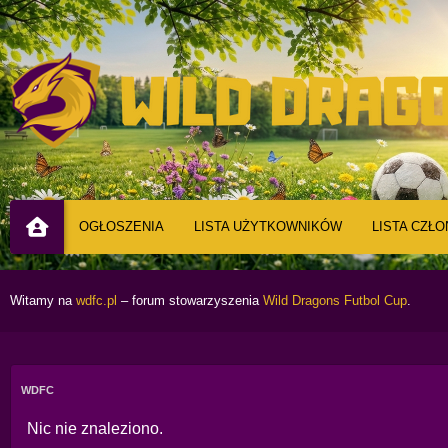
OGŁOSZENIA
LISTA UŻYTKOWNIKÓW
LISTA CZŁ
Witamy na
wdfc.pl
– forum stowarzyszenia
Wild Dragons Futbol Cup
.
WDFC
Nic nie znaleziono.