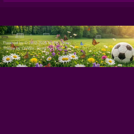
Powered by © 2002-2026
MyBB Group
.
Theme by
CreWix
. Fixed by
Tomik
.