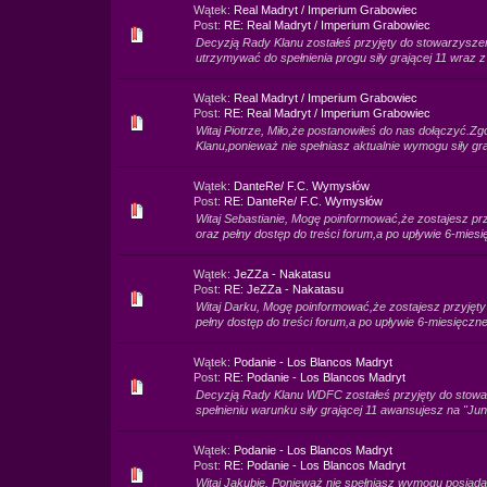
Wątek:
Real Madryt / Imperium Grabowiec
Post:
RE: Real Madryt / Imperium Grabowiec
Decyzją Rady Klanu zostałeś przyjęty do stowarzysze
utrzymywać do spełnienia progu siły grającej 11 wraz
Wątek:
Real Madryt / Imperium Grabowiec
Post:
RE: Real Madryt / Imperium Grabowiec
Witaj Piotrze, Miło,że postanowiłeś do nas dołączyć.Z
Klanu,ponieważ nie spełniasz aktualnie wymogu siły graj
Wątek:
DanteRe/ F.C. Wymysłów
Post:
RE: DanteRe/ F.C. Wymysłów
Witaj Sebastianie, Mogę poinformować,że zostajesz 
oraz pełny dostęp do treści forum,a po upływie 6-mies
Wątek:
JeZZa - Nakatasu
Post:
RE: JeZZa - Nakatasu
Witaj Darku, Mogę poinformować,że zostajesz przyję
pełny dostęp do treści forum,a po upływie 6-miesięczn
Wątek:
Podanie - Los Blancos Madryt
Post:
RE: Podanie - Los Blancos Madryt
Decyzją Rady Klanu WDFC zostałeś przyjęty do stowar
spełnieniu warunku siły grającej 11 awansujesz na "Jun
Wątek:
Podanie - Los Blancos Madryt
Post:
RE: Podanie - Los Blancos Madryt
Witaj Jakubie. Ponieważ nie spełniasz wymogu posiada