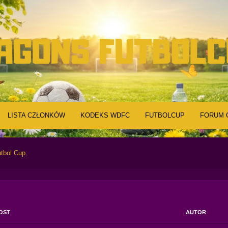
LISTA CZŁONKÓW
KODEKS WDFC
FUTBOLCUP
FORUM 
tbol Cup
.
OST
AUTOR