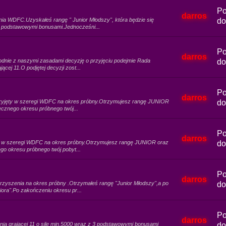
Po
darros
nia WDFC.Uzyskałeś rangę " Junior Młodszy", która będzie się
do
 z podstawowymi bonusami.Jednocześni...
Po
darros
godnie z naszymi zasadami decyzję o przyjęciu podejmie Rada
do
ącej 11.O podjętej decyzji zost...
Po
darros
przyjęty w szeregi WDFC na okres próbny.Otrzymujesz rangę JUNIOR
do
ięcznego okresu próbnego twój...
Po
darros
ty w szeregi WDFC na okres próbny.Otrzymujesz rangę JUNIOR oraz
do
ego okresu próbnego twój pobyt...
Po
darros
zyszenia na okres próbny .Otrzymałeś rangę "Junior Młodszy",a po
do
iora".Po zakończeniu okresu pr...
Po
darros
nia grającej 11 o sile min.5000 wraz z 3 podstawowymi bonusami
do