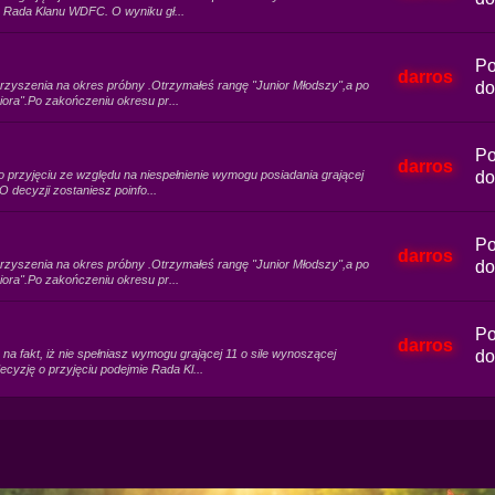
e Rada Klanu WDFC. O wyniku gł...
Po
darros
zyszenia na okres próbny .Otrzymałeś rangę "Junior Młodszy",a po
do
iora".Po zakończeniu okresu pr...
Po
darros
 przyjęciu ze względu na niespełnienie wymogu posiadania grającej
do
 decyzji zostaniesz poinfo...
Po
darros
zyszenia na okres próbny .Otrzymałeś rangę "Junior Młodszy",a po
do
iora".Po zakończeniu okresu pr...
Po
darros
a fakt, iż nie spełniasz wymogu grającej 11 o sile wynoszącej
do
yzję o przyjęciu podejmie Rada Kl...