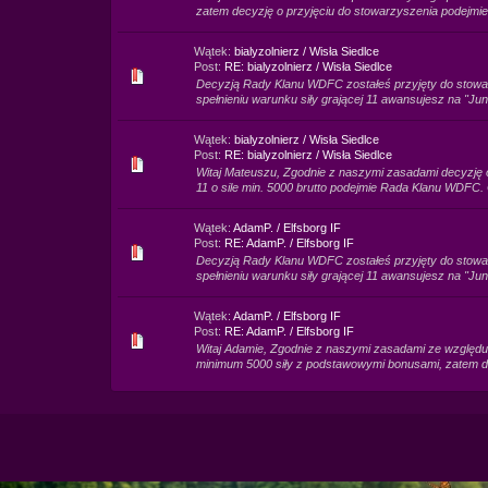
zatem decyzję o przyjęciu do stowarzyszenia podejmi
Wątek:
bialyzolnierz / Wisła Siedlce
Post:
RE: bialyzolnierz / Wisła Siedlce
Decyzją Rady Klanu WDFC zostałeś przyjęty do stowar
spełnieniu warunku siły grającej 11 awansujesz na "Jun
Wątek:
bialyzolnierz / Wisła Siedlce
Post:
RE: bialyzolnierz / Wisła Siedlce
Witaj Mateuszu, Zgodnie z naszymi zasadami decyzję o
11 o sile min. 5000 brutto podejmie Rada Klanu WDFC. O
Wątek:
AdamP. / Elfsborg IF
Post:
RE: AdamP. / Elfsborg IF
Decyzją Rady Klanu WDFC zostałeś przyjęty do stowar
spełnieniu warunku siły grającej 11 awansujesz na "Jun
Wątek:
AdamP. / Elfsborg IF
Post:
RE: AdamP. / Elfsborg IF
Witaj Adamie, Zgodnie z naszymi zasadami ze względu n
minimum 5000 siły z podstawowymi bonusami, zatem dec