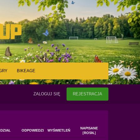
GRY
BIKEAGE
ZALOGUJ SIĘ
REJESTRACJA
NAPISANE
DZIAŁ
ODPOWIEDZI
WYŚWIETLEŃ
[
ROSN.
]