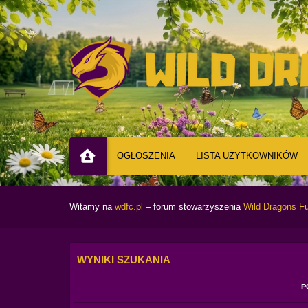
OGŁOSZENIA
LISTA UŻYTKOWNIKÓW
Witamy na
wdfc.pl
– forum stowarzyszenia
Wild Dragons Fu
WYNIKI SZUKANIA
P