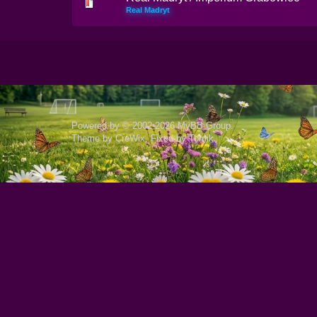
Real Madryt
Powered by © 2002-2026
MyBB Group
.
Theme by
CreWix
. Fixed by
Tomik
.