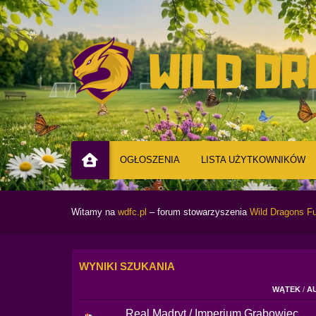
OGŁOSZENIA
LISTA UŻYTKOWNIKÓW
Witamy na
wdfc.pl
– forum stowarzyszenia
Wild Dragons Fu
WYNIKI SZUKANIA
WĄTEK
/
A
Real Madryt / Imperium Grabowiec