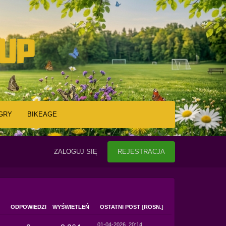
GRY
BIKEAGE
ZALOGUJ SIĘ
REJESTRACJA
ODPOWIEDZI
WYŚWIETLEŃ
OSTATNI POST
[
ROSN.
]
01-04-2026, 20:14