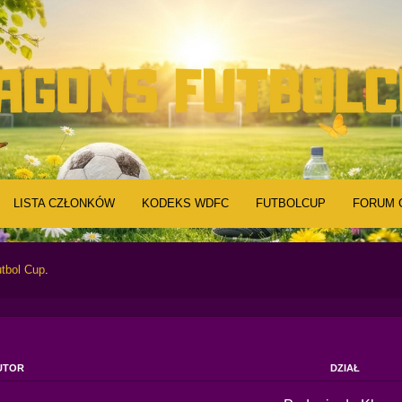
LISTA CZŁONKÓW
KODEKS WDFC
FUTBOLCUP
FORUM 
tbol Cup
.
UTOR
DZIAŁ