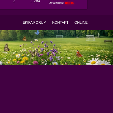
2
2,264
Ostatni post
:
darros
EKIPA FORUM
KONTAKT
ONLINE