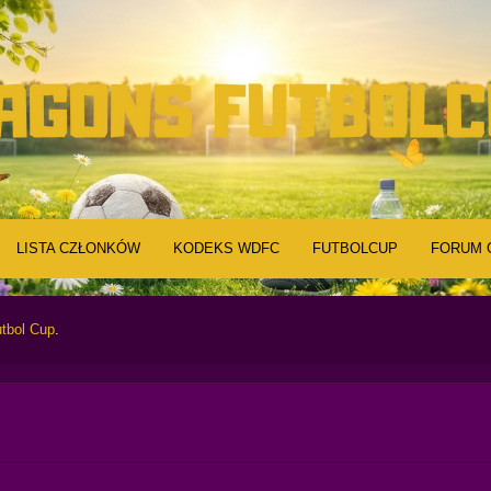
LISTA CZŁONKÓW
KODEKS WDFC
FUTBOLCUP
FORUM 
tbol Cup
.