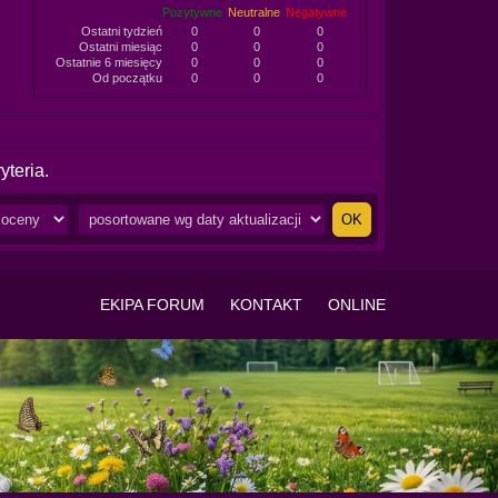
Pozytywne
Neutralne
Negatywne
Ostatni tydzień
0
0
0
Ostatni miesiąc
0
0
0
Ostatnie 6 miesięcy
0
0
0
Od początku
0
0
0
yteria.
EKIPA FORUM
KONTAKT
ONLINE