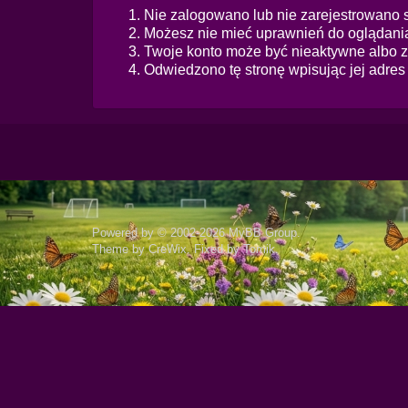
Nie zalogowano lub nie zarejestrowano s
Możesz nie mieć uprawnień do oglądania 
Twoje konto może być nieaktywne albo 
Odwiedzono tę stronę wpisując jej adre
Powered by © 2002-2026
MyBB Group
.
Theme by
CreWix
. Fixed by
Tomik
.