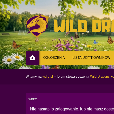
OGŁOSZENIA
LISTA UŻYTKOWNIKÓW
Witamy na
wdfc.pl
– forum stowarzyszenia
Wild Dragons Fu
WDFC
Nie nastąpiło zalogowanie, lub nie masz dostęp