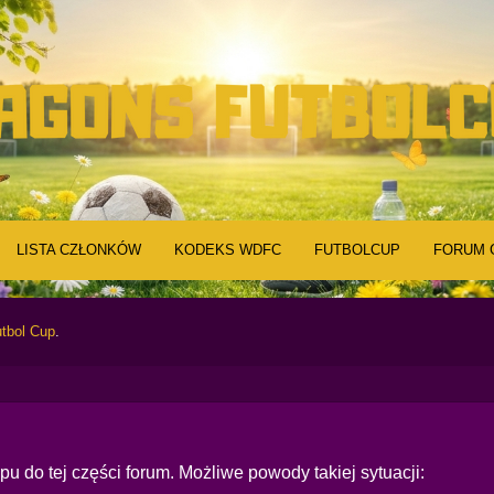
LISTA CZŁONKÓW
KODEKS WDFC
FUTBOLCUP
FORUM 
tbol Cup
.
u do tej części forum. Możliwe powody takiej sytuacji: