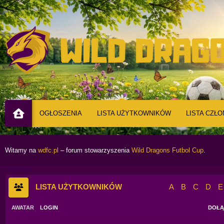
OGŁOSZENIA
LISTA UŻYTKOWNIKÓW
LISTA CZŁ
Witamy na
wdfc.pl
– forum stowarzyszenia
Wild Dragons Futbol Cup
.
LISTA UŻYTKOWNIKÓW
A
B
C
D
E
AWATAR
LOGIN
DOŁĄ