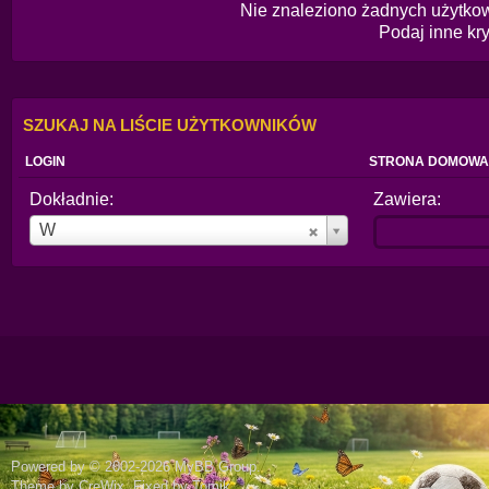
Nie znaleziono żadnych użytkow
Podaj inne kry
SZUKAJ NA LIŚCIE UŻYTKOWNIKÓW
LOGIN
STRONA DOMOWA
Dokładnie:
Zawiera:
Login
W
Powered by © 2002-2026
MyBB Group
.
Theme by
CreWix
. Fixed by
Tomik
.