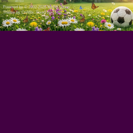
Powered by © 2002-2026
MyBB Group
.
Theme by
CreWix
. Fixed by
Tomik
.