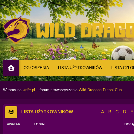
OGŁOSZENIA
LISTA UŻYTKOWNIKÓW
LISTA CZŁ
Witamy na
wdfc.pl
– forum stowarzyszenia
Wild Dragons Futbol Cup
.
LISTA UŻYTKOWNIKÓW
A
B
C
D
E
AWATAR
LOGIN
DOŁĄ