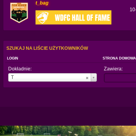
t_bag
10
SZUKAJ NA LIŚCIE UŻYTKOWNIKÓW
LOGIN
STRONA DOMOWA
Dokładnie:
Zawiera:
Login
T