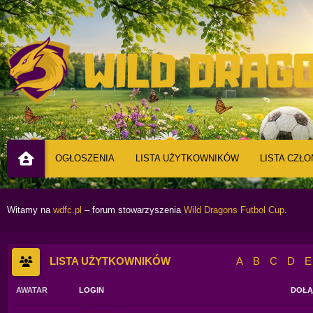
OGŁOSZENIA
LISTA UŻYTKOWNIKÓW
LISTA CZŁ
Witamy na
wdfc.pl
– forum stowarzyszenia
Wild Dragons Futbol Cup
.
LISTA UŻYTKOWNIKÓW
A
B
C
D
E
AWATAR
LOGIN
DOŁĄ