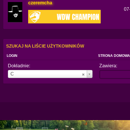
czeremcha
07
SZUKAJ NA LIŚCIE UŻYTKOWNIKÓW
LOGIN
STRONA DOMOWA
Dokładnie:
Zawiera:
Login
C