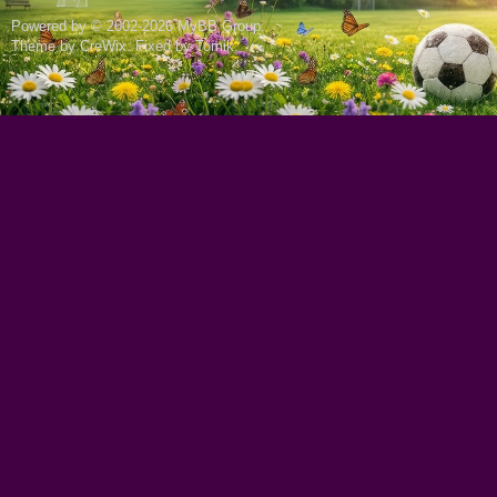
Powered by © 2002-2026
MyBB Group
.
Theme by
CreWix
. Fixed by
Tomik
.