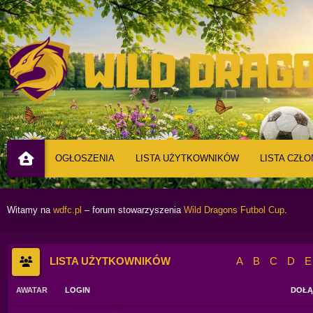
OGŁOSZENIA
LISTA UŻYTKOWNIKÓW
LISTA CZŁ
Witamy na
wdfc.pl
– forum stowarzyszenia
Wild Dragons Futbol Cup
.
LISTA UŻYTKOWNIKÓW
A
B
C
D
E
AWATAR
LOGIN
DOŁĄ