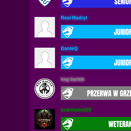
Real Madryt
DanteQ
ksg bartek
brahmabull20