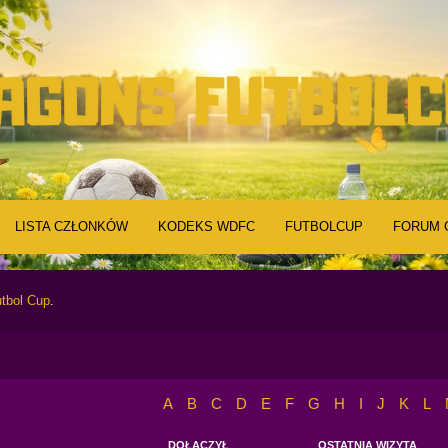
LISTA CZŁONKÓW
KODEKS WDFC
FUTBOLCUP
FORUM 
tbol Cup
.
A
B
C
D
E
F
G
H
I
J
K
L
DOŁĄCZYŁ
OSTATNIA WIZYTA