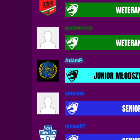
pastwioncy
AdamP.
animate
remas87