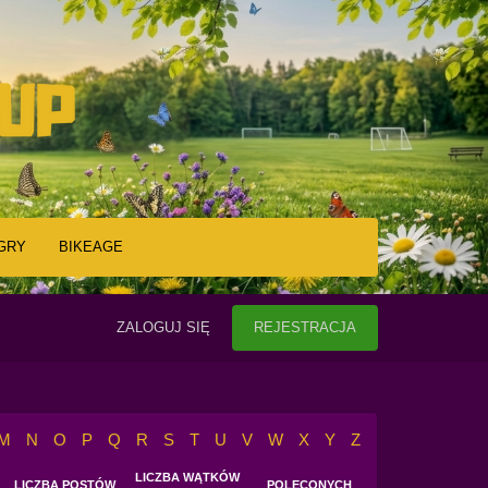
GRY
BIKEAGE
ZALOGUJ SIĘ
REJESTRACJA
M
N
O
P
Q
R
S
T
U
V
W
X
Y
Z
LICZBA WĄTKÓW
LICZBA POSTÓW
POLECONYCH