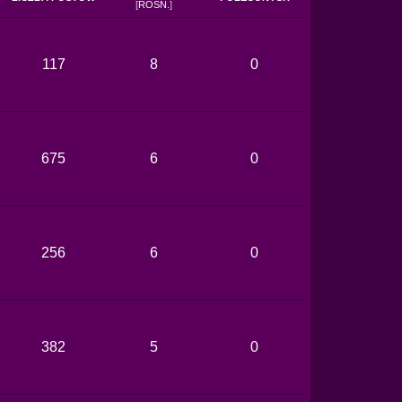
[
ROSN.
]
117
8
0
675
6
0
256
6
0
382
5
0