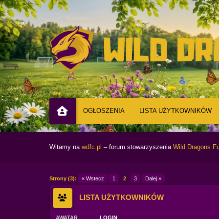
OGŁOSZENIA
LISTA UŻYTKOWNIKÓW
Witamy na
wdfc.pl
– forum stowarzyszenia
Wild Dragons Fu
Strony (3):
« Wstecz
1
2
3
Dalej »
LISTA UŻYTKOWNIKÓW
AWATAR
LOGIN