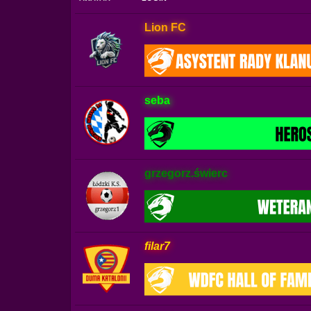
Lion FC
seba
grzegorz.świerc
filar7