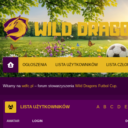
OGŁOSZENIA
LISTA UŻYTKOWNIKÓW
LISTA CZŁ
Witamy na
wdfc.pl
– forum stowarzyszenia
Wild Dragons Futbol Cup
.
LISTA UŻYTKOWNIKÓW
A
B
C
D
E
AWATAR
LOGIN
D