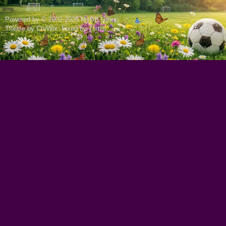
Powered by © 2002-2026
MyBB Group
.
Theme by
CreWix
. Fixed by
Tomik
.