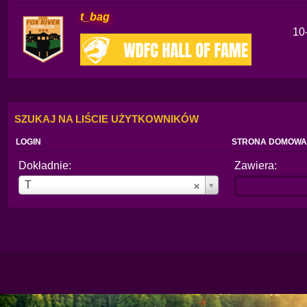
t_bag
10
SZUKAJ NA LIŚCIE UŻYTKOWNIKÓW
LOGIN
STRONA DOMOWA
Dokładnie:
Zawiera:
Login
T