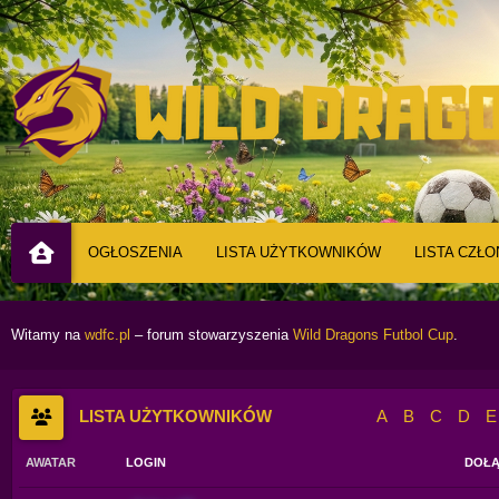
OGŁOSZENIA
LISTA UŻYTKOWNIKÓW
LISTA CZŁ
Witamy na
wdfc.pl
– forum stowarzyszenia
Wild Dragons Futbol Cup
.
LISTA UŻYTKOWNIKÓW
A
B
C
D
E
AWATAR
LOGIN
DOŁĄ