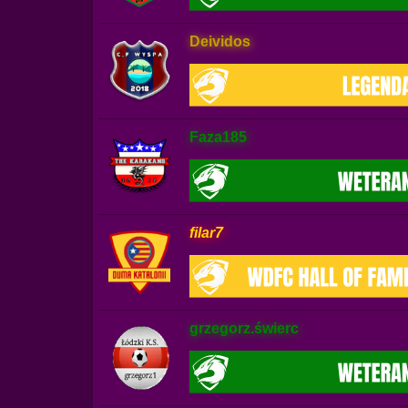
Deividos
Faza185
filar7
grzegorz.świerc