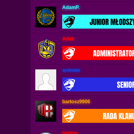
AdamP.
Adek
animate
bartosz9906
bartrm