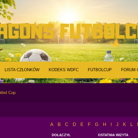
LISTA CZŁONKÓW
KODEKS WDFC
FUTBOLCUP
FORUM 
tbol Cup
.
A
B
C
D
E
F
G
H
I
J
K
L
DOŁĄCZYŁ
OSTATNIA WIZYTA