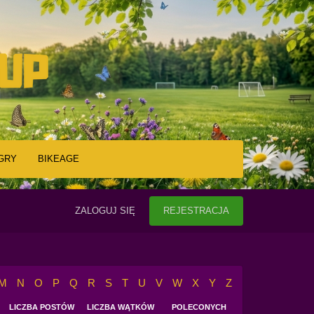
GRY
BIKEAGE
ZALOGUJ SIĘ
REJESTRACJA
M
N
O
P
Q
R
S
T
U
V
W
X
Y
Z
LICZBA POSTÓW
LICZBA WĄTKÓW
POLECONYCH