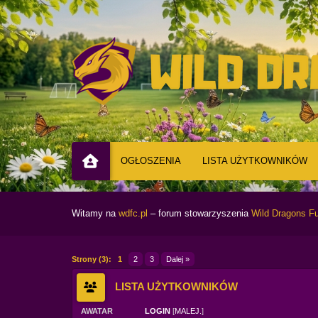
OGŁOSZENIA
LISTA UŻYTKOWNIKÓW
Witamy na
wdfc.pl
– forum stowarzyszenia
Wild Dragons Fu
Strony (3):
1
2
3
Dalej »
LISTA UŻYTKOWNIKÓW
AWATAR
LOGIN
[
MALEJ.
]