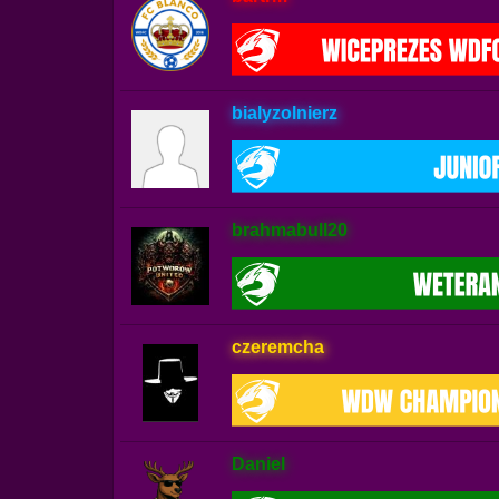
bialyzolnierz
brahmabull20
czeremcha
Daniel