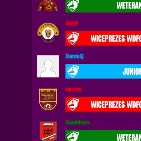
danif
DanteQ
darros
Dawidson