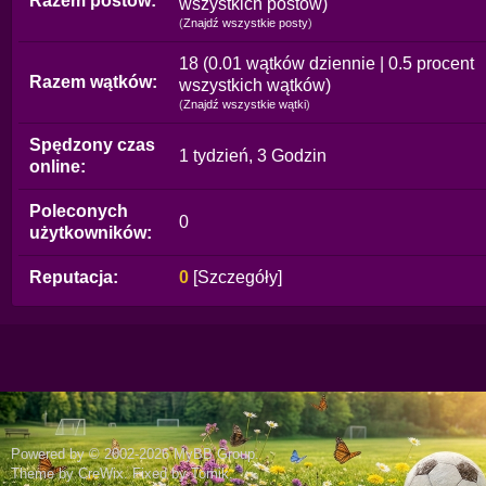
Razem postów:
wszystkich postów)
(
Znajdź wszystkie posty
)
18 (0.01 wątków dziennie | 0.5 procent
Razem wątków:
wszystkich wątków)
(
Znajdź wszystkie wątki
)
Spędzony czas
1 tydzień, 3 Godzin
online:
Poleconych
0
użytkowników:
Reputacja:
0
[
Szczegóły
]
Powered by © 2002-2026
MyBB Group
.
Theme by
CreWix
. Fixed by
Tomik
.