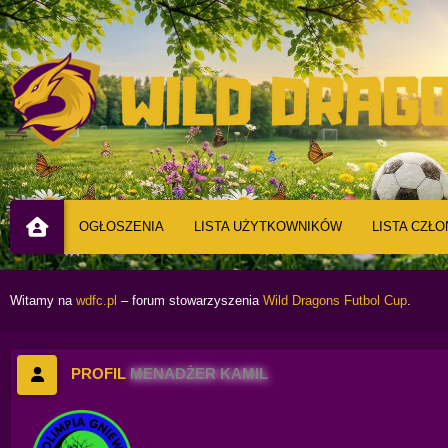
OGŁOSZENIA
LISTA UŻYTKOWNIKÓW
LISTA CZŁ
Witamy na
wdfc.pl
– forum stowarzyszenia
Wild Dragons Futbol Cup
.
PROFIL
MENADŻER KAMIL