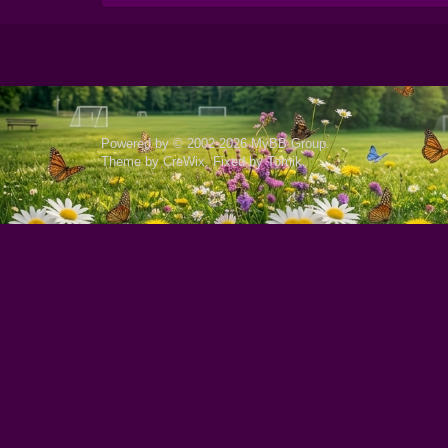
Powered by © 2002-2026
MyBB Group
.
Theme by
CreWix
. Fixed by
Tomik
.