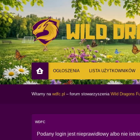
OGŁOSZENIA
LISTA UŻYTKOWNIKÓW
Witamy na
wdfc.pl
– forum stowarzyszenia
Wild Dragons Fu
WDFC
Podany login jest nieprawidłowy albo nie istnie