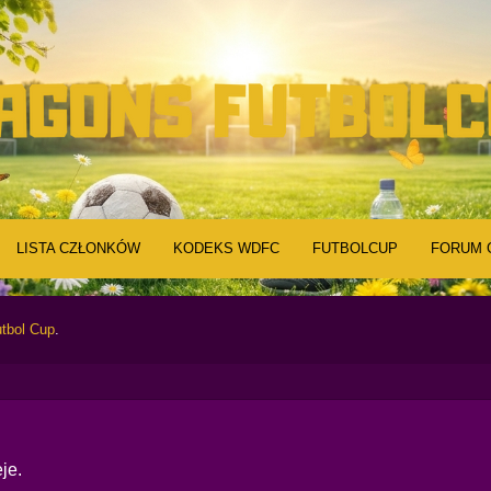
LISTA CZŁONKÓW
KODEKS WDFC
FUTBOLCUP
FORUM 
tbol Cup
.
je.