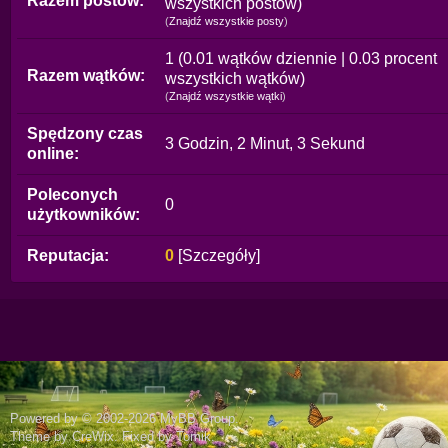
Razem postów:
wszystkich postów)
(
Znajdź wszystkie posty
)
1 (0.01 wątków dziennie | 0.03 procent
Razem wątków:
wszystkich wątków)
(
Znajdź wszystkie wątki
)
Spędzony czas
3 Godzin, 2 Minut, 3 Sekund
online:
Poleconych
0
użytkowników:
Reputacja:
0
[
Szczegóły
]
Powered by © 2002-2026
MyBB Group
.
Theme by
CreWix
. Fixed by
Tomik
.