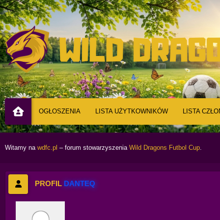
OGŁOSZENIA
LISTA UŻYTKOWNIKÓW
LISTA CZŁ
Witamy na
wdfc.pl
– forum stowarzyszenia
Wild Dragons Futbol Cup
.
PROFIL
DANTEQ